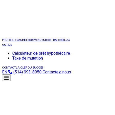
PROPRIETES
ACHETEURS
VENDEURS
RETRAITES
BLOG
OUTILS
Calculateur de prêt hypothécaire
Taxe de mutation
CONTACT
LA CLEF DU SUCCÈS
EN
(514) 993-8950
Contactez-nous