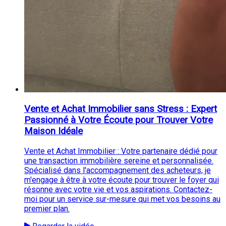
Vente et Achat Immobilier sans Stress : Expert
Passionné à Votre Écoute pour Trouver Votre
Maison Idéale
Vente et Achat Immobilier : Votre partenaire dédié pour
une transaction immobilière sereine et personnalisée.
Spécialisé dans l'accompagnement des acheteurs, je
m'engage à être à votre écoute pour trouver le foyer qui
résonne avec votre vie et vos aspirations. Contactez-
moi pour un service sur-mesure qui met vos besoins au
premier plan.