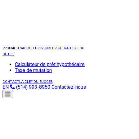
PROPRIETES
ACHETEURS
VENDEURS
RETRAITES
BLOG
OUTILS
Calculateur de prêt hypothécaire
Taxe de mutation
CONTACT
LA CLEF DU SUCCÈS
EN
(514) 993-8950
Contactez-nous