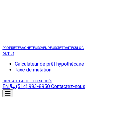
PROPRIETES
ACHETEURS
VENDEURS
RETRAITES
BLOG
OUTILS
Calculateur de prêt hypothécaire
Taxe de mutation
CONTACT
LA CLEF DU SUCCÈS
EN
(514) 993-8950
Contactez-nous