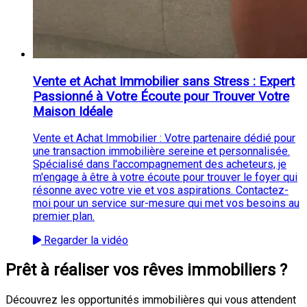
Vente et Achat Immobilier sans Stress : Expert
Passionné à Votre Écoute pour Trouver Votre
Maison Idéale
Vente et Achat Immobilier : Votre partenaire dédié pour
une transaction immobilière sereine et personnalisée.
Spécialisé dans l'accompagnement des acheteurs, je
m'engage à être à votre écoute pour trouver le foyer qui
résonne avec votre vie et vos aspirations. Contactez-
moi pour un service sur-mesure qui met vos besoins au
premier plan.
Regarder la vidéo
Prêt à réaliser vos rêves immobiliers ?
Découvrez les opportunités immobilières qui vous attendent