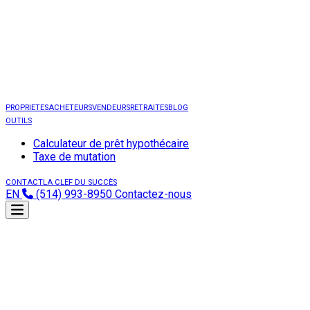
PROPRIETES
ACHETEURS
VENDEURS
RETRAITES
BLOG
OUTILS
Calculateur de prêt hypothécaire
Taxe de mutation
CONTACT
LA CLEF DU SUCCÈS
EN
(514) 993-8950
Contactez-nous