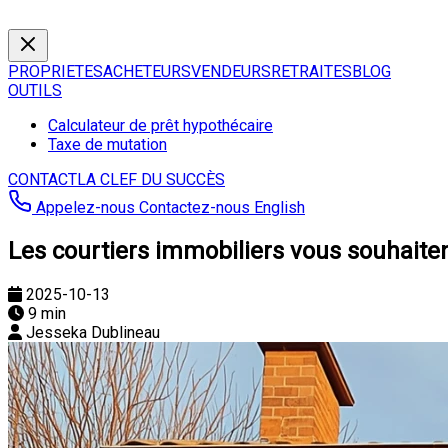
PROPRIETES
ACHETEURS
VENDEURS
RETRAITES
BLOG
OUTILS
Calculateur de prêt hypothécaire
Taxe de mutation
CONTACT
LA CLEF DU SUCCÈS
Appelez-nous
Contactez-nous
English
Les courtiers immobiliers vous souhaiten
2025-10-13
9 min
Jesseka Dublineau