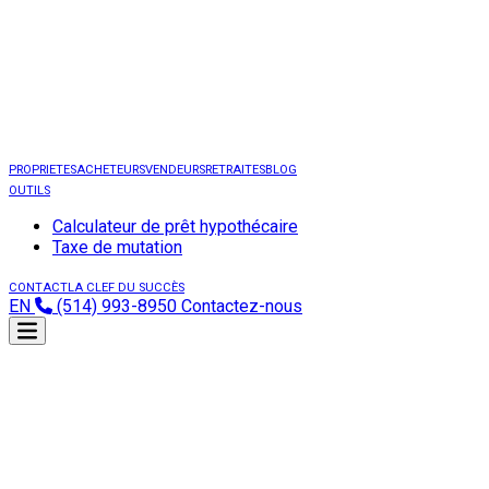
PROPRIETES
ACHETEURS
VENDEURS
RETRAITES
BLOG
OUTILS
Calculateur de prêt hypothécaire
Taxe de mutation
CONTACT
LA CLEF DU SUCCÈS
EN
(514) 993-8950
Contactez-nous