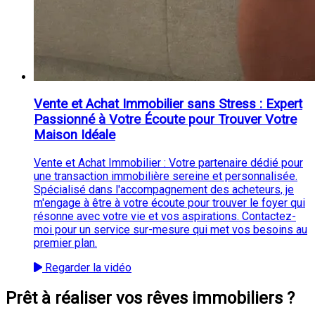
Vente et Achat Immobilier sans Stress : Expert
Passionné à Votre Écoute pour Trouver Votre
Maison Idéale
Vente et Achat Immobilier : Votre partenaire dédié pour
une transaction immobilière sereine et personnalisée.
Spécialisé dans l'accompagnement des acheteurs, je
m'engage à être à votre écoute pour trouver le foyer qui
résonne avec votre vie et vos aspirations. Contactez-
moi pour un service sur-mesure qui met vos besoins au
premier plan.
Regarder la vidéo
Prêt à réaliser vos rêves immobiliers ?