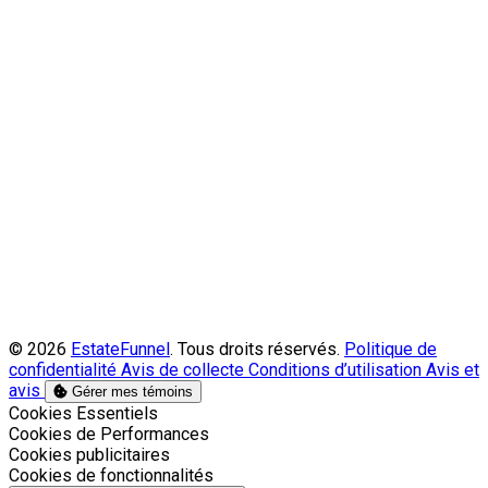
© 2026
EstateFunnel
. Tous droits réservés.
Politique de
confidentialité
Avis de collecte
Conditions d’utilisation
Avis et
avis
Gérer mes témoins
Activer
Cookies Essentiels
Activer
Cookies de Performances
Activer
Cookies publicitaires
Activer
Cookies de fonctionnalités