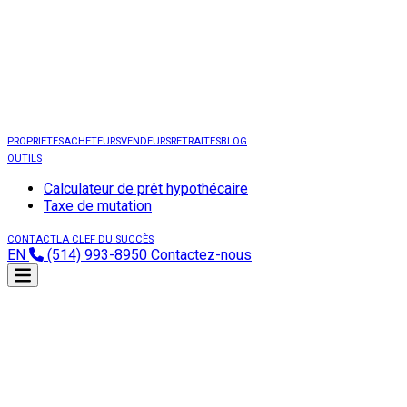
PROPRIETES
ACHETEURS
VENDEURS
RETRAITES
BLOG
OUTILS
Calculateur de prêt hypothécaire
Taxe de mutation
CONTACT
LA CLEF DU SUCCÈS
EN
(514) 993-8950
Contactez-nous