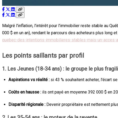
Malgré l'inflation, l'intérêt pour l'immobilier reste stable au Q
000 $ en un an), rendant le parcours des acheteurs plus long e
quebec-des-intentions-immobilieres-stables-mais-un-acces-a-
Les points saillants par profil
1. Les Jeunes (18-34 ans) : le groupe le plus fragil
Aspirations vs réalité :
si 43 % souhaitent acheter, l'écart s
Coûts en hausse :
ils ont payé en moyenne 392 000 $ en 202
Disparité régionale :
Devenir propriétaire est nettement plus 
2. Les 35-54 ans : le moteur de la revente