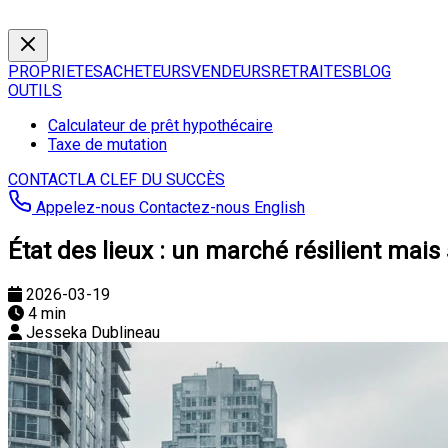
PROPRIETES
ACHETEURS
VENDEURS
RETRAITES
BLOG
OUTILS
Calculateur de prêt hypothécaire
Taxe de mutation
CONTACT
LA CLEF DU SUCCÈS
Appelez-nous
Contactez-nous
English
État des lieux : un marché résilient mais
2026-03-19
4 min
Jesseka Dublineau