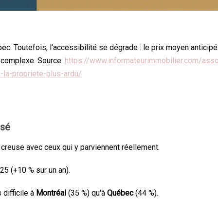
uébec. Toutefois, l'accessibilité se dégrade : le prix moyen antici
t complexe. Source:
https://www.informateurimmobilier.com/asso
la-propriete-plus-ardu/
isé
e creuse avec ceux qui y parviennent réellement.
5 (+10 % sur un an).
difficile à
Montréal
(35 %) qu'à
Québec
(44 %).