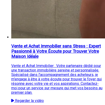
Vente et Achat Immobilier sans Stress : Expert
Passionné à Votre Écoute pour Trouver Votre
Maison Idéale
Vente et Achat Immobilier : Votre partenaire dédié pour
une transaction immobilière sereine et personnalisée.
Spécialisé dans l'accompagnement des acheteurs, je
m'engage à être à votre écoute pour trouver le foyer qui
résonne avec votre vie et vos aspirations. Contactez-
moi pour un service sur-mesure qui met vos besoins au
premier plan.
Regarder la vidéo