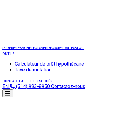
PROPRIETES
ACHETEURS
VENDEURS
RETRAITES
BLOG
OUTILS
Calculateur de prêt hypothécaire
Taxe de mutation
CONTACT
LA CLEF DU SUCCÈS
EN
(514) 993-8950
Contactez-nous