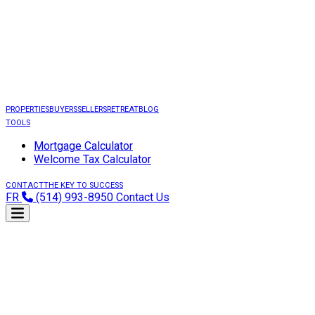
PROPERTIES
BUYERS
SELLERS
RETREAT
BLOG
TOOLS
Mortgage Calculator
Welcome Tax Calculator
CONTACT
THE KEY TO SUCCESS
FR
(514) 993-8950
Contact Us